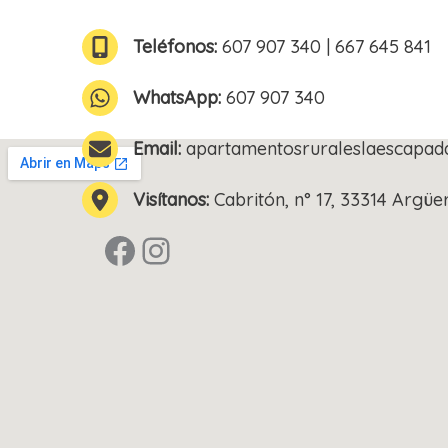
Teléfonos:
607 907 340 | 667 645 841
WhatsApp:
607 907 340
Email:
apartamentosruraleslaescapa
Visítanos:
Cabritón, n° 17, 33314 Argüe
Perfil de Facebook
Instagram