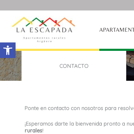
Ir
al
contenido
APARTAMEN
Abrir barra de herramientas
CONTACTO
Ponte en contacto con nosotros para resolve
¡Esperamos darte la bienvenida pronto a nu
rurales
!