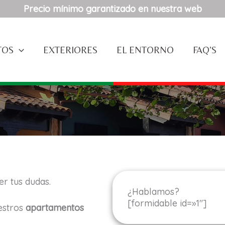
Precio mínimo garantizado en nuestra web
TOS
EXTERIORES
EL ENTORNO
FAQ’S
r tus dudas.
¿Hablamos?
[formidable id=»1″]
estros
apartamentos